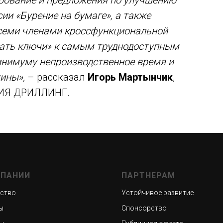
рование и предложения по улучшению
ии «Бурение на бумаге», а также
семи членами кроссфункциональной
рать ключи» к самым труднодоступным
инимуму непроизводственное время и
ины»,
– рассказал
Игорь Мартынчик
,
ЗИЯ ДРИЛЛИНГ.
МПАНИИ
ПАРТНЕРАМ
ство
Устойчивое развитие
ы
Спонсорство