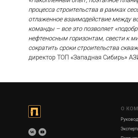
«Накопленный опыт, поэтапное плани
процесса строительства в рамках сесс
отлаженное взаимодействие между в
команды – все это позволяет «подоб
нефтеносным горизонтам, свести к м
сократить сроки строительства скваж
директор ТОП «Западная Сибирь» А
О КО
Руковод
Эксперт